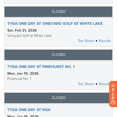
H
E
L
P