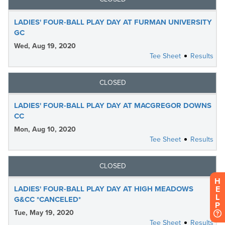
H
E
L
P