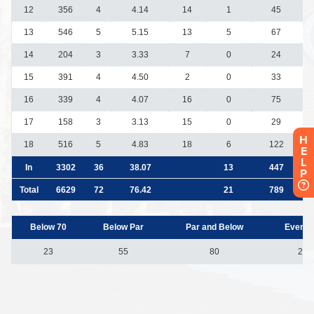
H
E
L
P