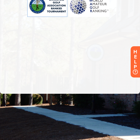
H
E
L
P