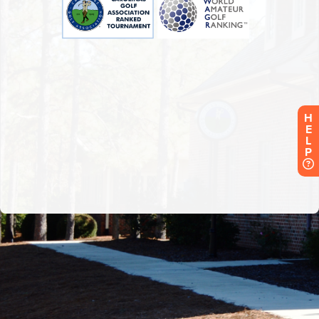
H
E
L
P