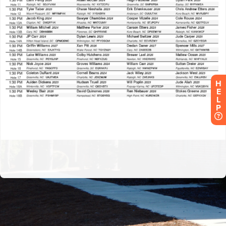
H
E
L
P