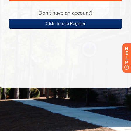
H
E
L
P