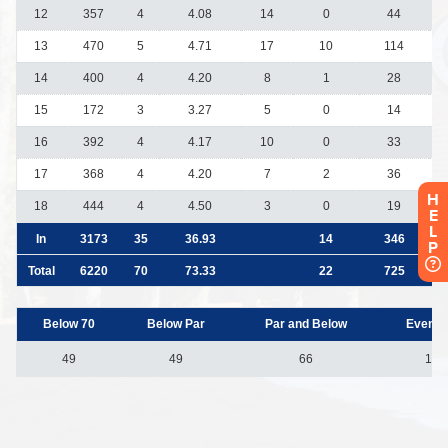
H
E
L
P