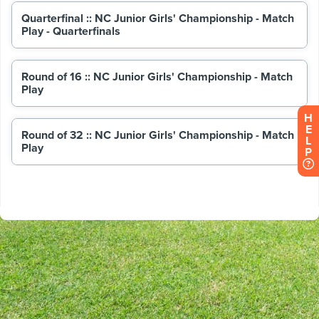
H
E
L
P