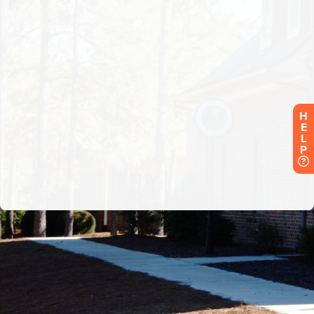
H
E
L
P