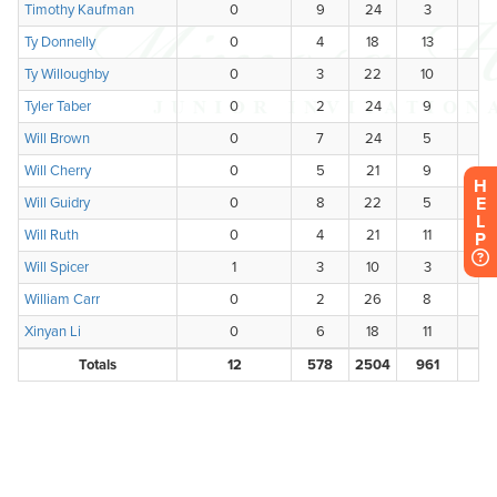
H
E
L
P