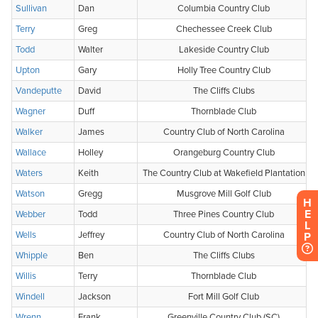
H
E
L
P