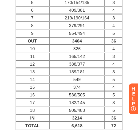
H
E
L
P