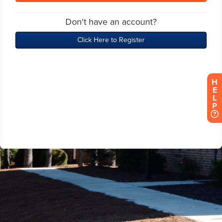
H
E
L
P