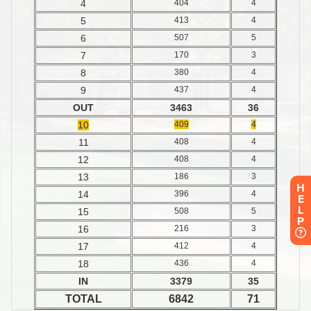
H
E
L
P