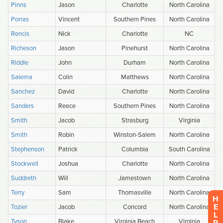
H
E
L