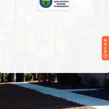
H
E
L
P