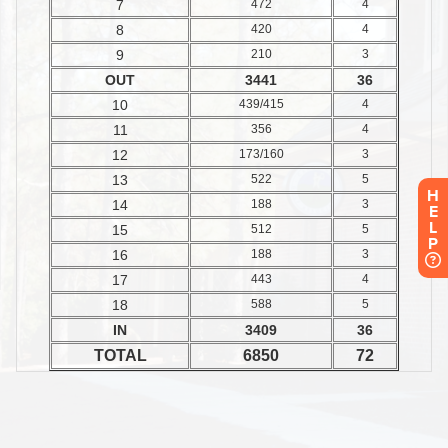
H
E
L
P