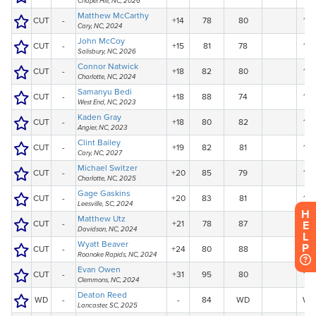
H
E
L
P