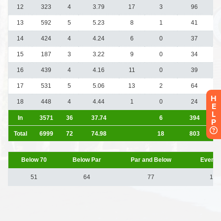
H
E
L
P