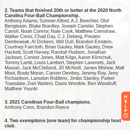
H
E
L
P