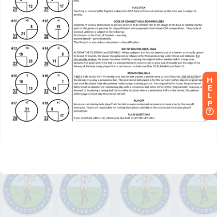
H
E
L
P