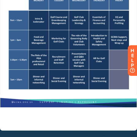
H
E
L
P