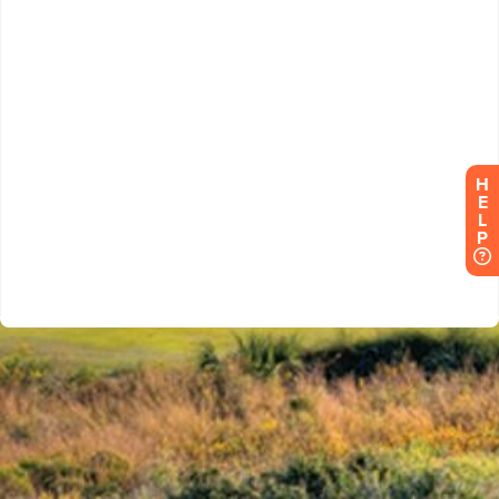
H
E
L
P