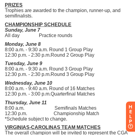
H
E
L
P