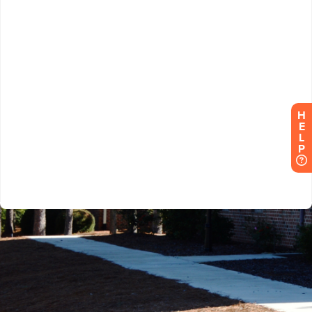
H
E
L
P