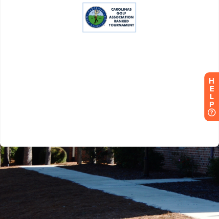
H
E
L
P