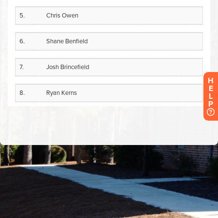
H
E
L
P