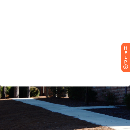
H
E
L
P