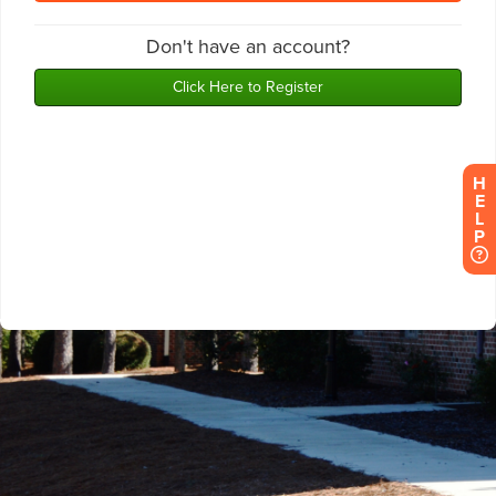
H
E
L
P