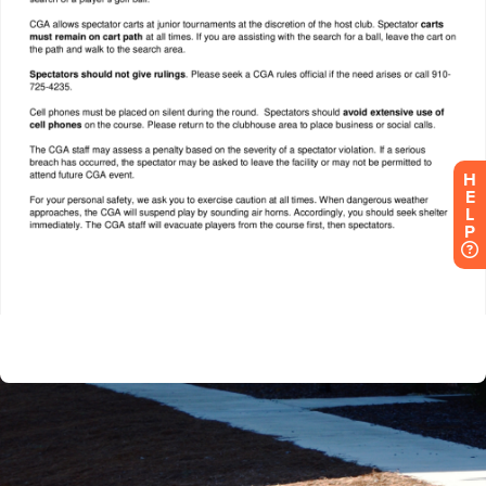
H
E
L
P