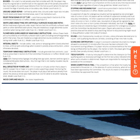
H
E
L
P