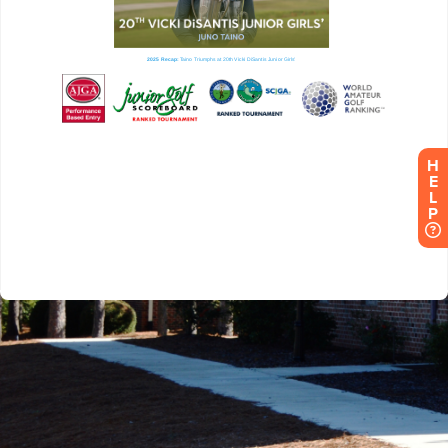
H
E
L
P