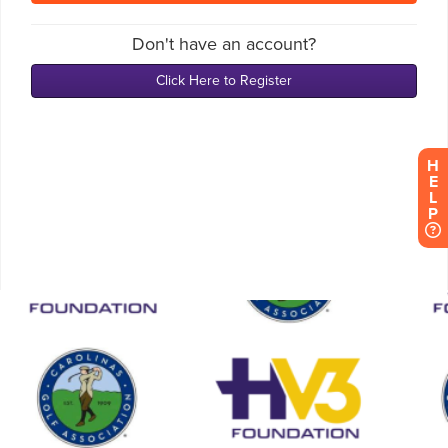
H
E
L
P