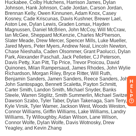
H
E
L
P