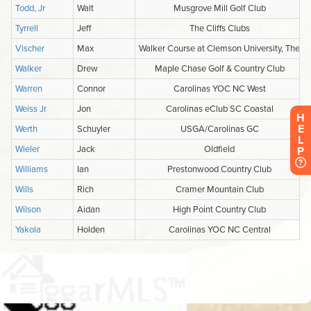
H
E
L
P