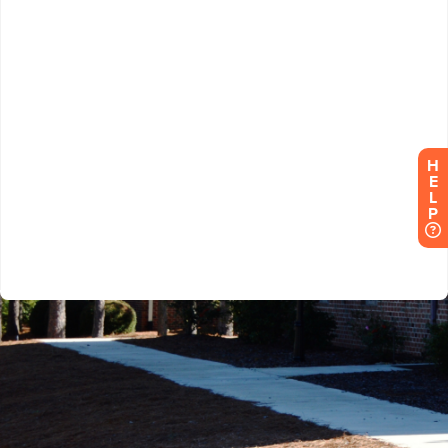
H
E
L
P