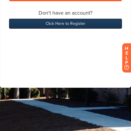
H
E
L
P