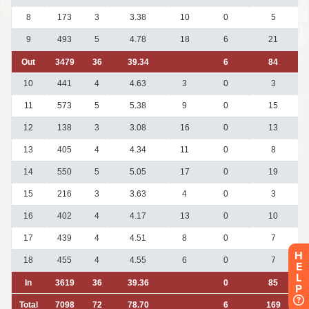
H
E
L
P