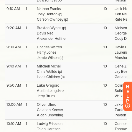
H
E
L
P