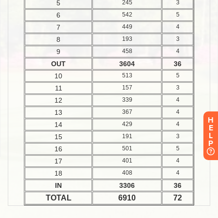
H
E
L
P