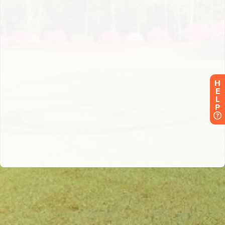
H
E
L
P