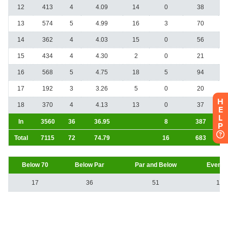
H
E
L
P