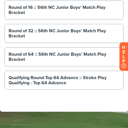
H
E
L
P