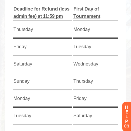
H
E
L
P