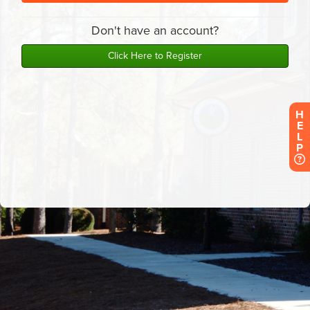
H
E
L
P