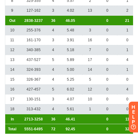
H
E
L
P