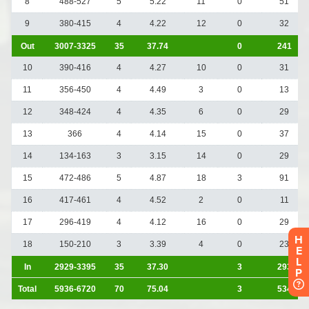
H
E
L
P