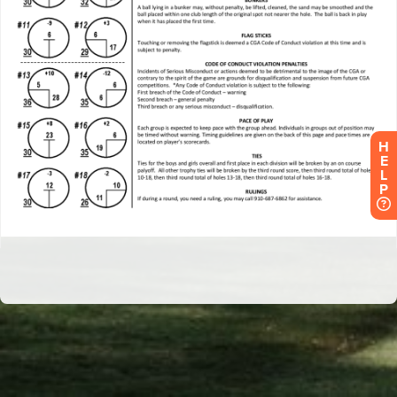
H
E
L
P