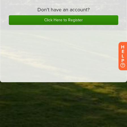
H
E
L
P